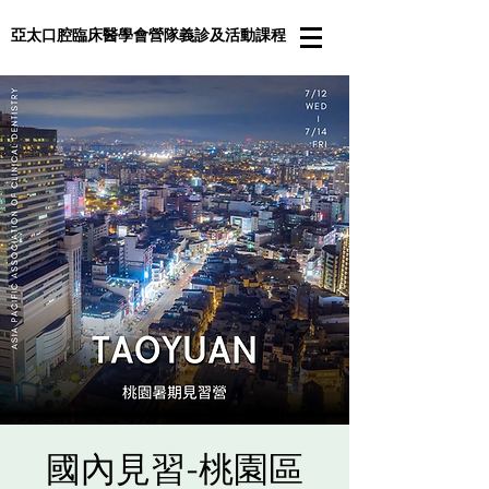
亞太口腔臨床醫學會營隊義診及活動課程
國內見習-桃園區